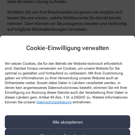
stets die beste Lösung zu finden.
Schildern Sie uns Ihre Beschwerden so genau wie möglich und
lassen Sie uns wissen, welche Medikamente Sie derzeit bereits
nehmen. Dann können wir Sie passgenau beraten und rechtzeitig
auf mögliche Wechselwirkungen hinweisen.
Auf eine Beratung in unserer Apotheke können Sie sich verlassen!
Cookie-Einwilligung verwalten
Wir setzen Cookies, die für den Betrieb der Website technisch erforderlich
sind. Darüber hinaus verwenden wir Cookies, um unsere Website für Sie
optimal zu gestalten und fortlaufend zu verbessern. Mit Ihrer Zustimmung
geben wir Informationen zu Ihrer Verwendung unserer Website auch an
Drittanbieter weiter. Soweit dabei Daten in Ländern verarbeitet werden, in
denen kein angemessenes Datenschutzniveau besteht, stimmen Sie mit Ihrer
Einwilligung zur Nutzung dieser Dienste auch der Verarbeitung Ihrer Daten in
diesen Ländern gem. Artikel 49 Abs. 1 lit. a DSGVO zu. Weitere Informationen
können Sie unserer
Datenschutzerklärung
entnehmen.
Alle akzeptieren
Kontakt