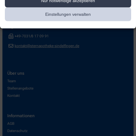
Nur notwendige akzeptieren
Stern-Apotheke
Einstellungen verwalten
Mercedesstr. 12
,
71063
Sindelfingen
+49-7031/87 85 00
+49-7031/8 17 09 91
kontakt@sternapotheke-sindelfingen.de
Über uns
Team
Stellenangebote
Kontakt
Informationen
AGB
Datenschutz