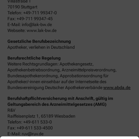
Villastraße 1
70190 Stuttgart
Telefon: +49-711 99347-0
Fax: +49-711 99347-45
E-Mail: info@lak-bw.de
Webseite: www.lak-bw.de
Gesetzliche Berufsbezeichnung
Apotheker, verliehen in Deutschland
Berufsrechtliche Regelung
Weitere Rechtsgrundlagen: Apothekengesetz,
Apothekenbetriebsordnung, Arzneimittelpreisverordnung,
Bundesapothekerordnung, Approbationsordnung für
Apotheker/-innen einsehbar auf der Internetseite des
Bundesvereinigung Deutscher Apothekerverbände
www.abda.de
Berufshaftpflichtversicherung mit Anschrift, gültig im
Geltungsbereich des Arzneimittelgesetzes (AMG)
R&V
Raiffeisenplatz 1, 65189 Wiesbaden
Telefon: +49-611 533-0
Fax: +49-611 533-4500
E-Mail: ruv@ruv.de