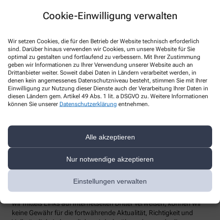
Webseite: https://www.ruv.de
Cookie-Einwilligung verwalten
Datenschutzbeauftragter
:
Den/Die betriebliche/-n Datenschutzbeauftragte/-n unserer
Apotheke können Sie hier erreichen:
Wir setzen Cookies, die für den Betrieb der Website technisch erforderlich
sind. Darüber hinaus verwenden wir Cookies, um unsere Website für Sie
optimal zu gestalten und fortlaufend zu verbessern. Mit Ihrer Zustimmung
Telefon
:
geben wir Informationen zu Ihrer Verwendung unserer Website auch an
Drittanbieter weiter. Soweit dabei Daten in Ländern verarbeitet werden, in
Fax
:
denen kein angemessenes Datenschutzniveau besteht, stimmen Sie mit Ihrer
Email
:
Einwilligung zur Nutzung dieser Dienste auch der Verarbeitung Ihrer Daten in
Website
:
diesen Ländern gem. Artikel 49 Abs. 1 lit. a DSGVO zu. Weitere Informationen
können Sie unserer
Datenschutzerklärung
entnehmen.
Weitere Hinweise
Streitschlichtung
Alle akzeptieren
Wir sind weder verpflichtet noch bereit, an einem
Streitbeilegungsverfahren vor einer Verbraucherschlichtungsstelle
teilzunehmen.
Nur notwendige akzeptieren
Haftung
Einstellungen verwalten
Wir sind für unsere Inhalte verantwortlich. Alle Inhalte werden mit
der gebotenen Sorgfalt und nach bestem Wissen erstellt. Soweit
wir mittels Links auf Internetseiten Dritter verweisen, können wir
keine Gewähr für die fortwährende Aktualität, Richtigkeit und