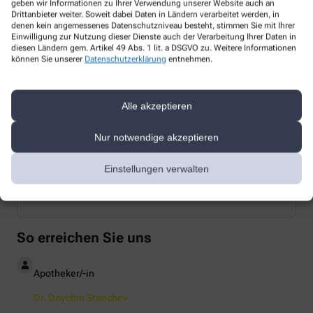
geben wir Informationen zu Ihrer Verwendung unserer Website auch an
Drittanbieter weiter. Soweit dabei Daten in Ländern verarbeitet werden, in
denen kein angemessenes Datenschutzniveau besteht, stimmen Sie mit Ihrer
Einwilligung zur Nutzung dieser Dienste auch der Verarbeitung Ihrer Daten in
Pharmaziepraktikant/in (m|w|d)
diesen Ländern gem. Artikel 49 Abs. 1 lit. a DSGVO zu. Weitere Informationen
können Sie unserer
Datenschutzerklärung
entnehmen.
Mehr Erfahren
Alle akzeptieren
Nur notwendige akzeptieren
PKA Azubi (m|w|d)
Einstellungen verwalten
Mehr Erfahren
So erreichen Sie uns
Apotheker/-in
Dr. Doychin Stanchev