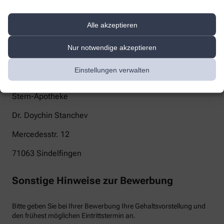
kontakt@sternapotheke-sindelfingen.de
Alle akzeptieren
Telefon
Nur notwendige akzeptieren
+49-7031/87 85 00
Post
Einstellungen verwalten
Stern-Apotheke
Dr. Doychin Stanchev
Mercedesstr. 12
71063
Sindelfingen
Sonstige Hinweise zur Bewerbung
Bitte geben Sie bei Ihrer Bewerbung Ihre Gehaltsvorstellung und
den frühest möglichen Eintrittstermin an.