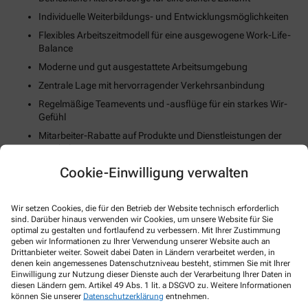
Individuelle Weiterbildungs- und Entwicklungsmöglichkeiten
Flexibles Arbeitszeitmodell für eine ausgewogene Work-Life-
Balance
Moderne und gut ausgestattete Arbeitsumgebung
Zentrale Lage mit hervorragender Verkehrsanbindung
Regelmäßige Teamevents und -ausflüge für ein starkes Wir-
Gefühl
Mitarbeiter-Rabatte auf Produkte und Dienstleistungen der
Apotheke
Unterstützung bei der Wohnungssuche oder Umzugskosten
Cookie-Einwilligung verwalten
(falls zutreffend)
Fortschrittliche Digitalisierungs- und Technologiestrategie
Wir setzen Cookies, die für den Betrieb der Website technisch erforderlich
Gesundheits- und Fitnessangebote zur Stärkung des
sind. Darüber hinaus verwenden wir Cookies, um unsere Website für Sie
körperlichen Wohlbefindens
optimal zu gestalten und fortlaufend zu verbessern. Mit Ihrer Zustimmung
geben wir Informationen zu Ihrer Verwendung unserer Website auch an
Drittanbieter weiter. Soweit dabei Daten in Ländern verarbeitet werden, in
So können Sie sich bewerben
denen kein angemessenes Datenschutzniveau besteht, stimmen Sie mit Ihrer
Einwilligung zur Nutzung dieser Dienste auch der Verarbeitung Ihrer Daten in
diesen Ländern gem. Artikel 49 Abs. 1 lit. a DSGVO zu. Weitere Informationen
können Sie unserer
Datenschutzerklärung
entnehmen.
E-Mail