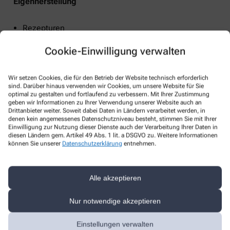
Eigenherstellung
Rezepturen
Cookie-Einwilligung verwalten
Services
Wir setzen Cookies, die für den Betrieb der Website technisch erforderlich
sind. Darüber hinaus verwenden wir Cookies, um unsere Website für Sie
optimal zu gestalten und fortlaufend zu verbessern. Mit Ihrer Zustimmung
Blutdruckmessung
geben wir Informationen zu Ihrer Verwendung unserer Website auch an
BMI (Body-Mass-Index)
Drittanbieter weiter. Soweit dabei Daten in Ländern verarbeitet werden, in
denen kein angemessenes Datenschutzniveau besteht, stimmen Sie mit Ihrer
Botendienst
Einwilligung zur Nutzung dieser Dienste auch der Verarbeitung Ihrer Daten in
diesen Ländern gem. Artikel 49 Abs. 1 lit. a DSGVO zu. Weitere Informationen
Körperfettmessung
können Sie unserer
Datenschutzerklärung
entnehmen.
Kundenkarte
Wechselwirkungen
Medikationsanalyse
Alle akzeptieren
Parkplatz
Nur notwendige akzeptieren
Soda-Club
Ausbildungs-Apotheke
Einstellungen verwalten