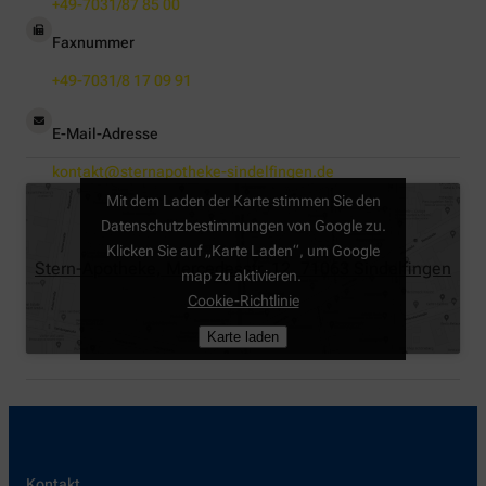
+49-7031/87 85 00
Faxnummer
+49-7031/8 17 09 91
E-Mail-Adresse
kontakt@sternapotheke-sindelfingen.de
Mit dem Laden der Karte stimmen Sie den
Datenschutzbestimmungen von Google zu.
Klicken Sie auf „Karte Laden“, um Google
Stern-Apotheke, Mercedesstr. 12, 71063 Sindelfingen
map zu aktivieren.
Cookie-Richtlinie
Karte laden
Kontakt