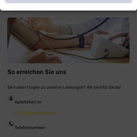
Barrierefrei
Gutscheine
So erreichen Sie uns
Sie haben Fragen zu unseren Leistungen? Wir sind für Sie da!
Apotheker/-in
Dr. Doychin Stanchev
Telefonnummer